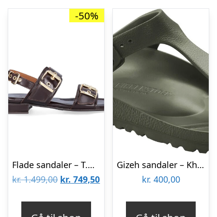
-50%
Flade sandaler – T.moro calf 86
Gizeh sandaler – Khaki
Den
Den
kr.
1.499,00
kr.
749,50
kr.
400,00
oprindelige
aktuelle
pris
pris