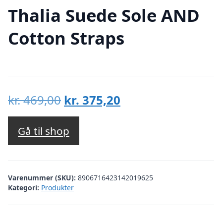
Thalia Suede Sole AND
Cotton Straps
Den
Den
kr.
469,00
kr.
375,20
oprindelige
aktuelle
pris
pris
Gå til shop
var:
er:
kr. 469,00.
kr. 375,20.
Varenummer (SKU):
8906716423142019625
Kategori:
Produkter