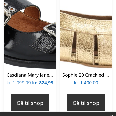
Casdiana Mary Jane Patent
Sophie 20 Crackled Metallic Goat
Den
Den
kr.
1.099,99
kr.
824,99
kr.
1.400,00
oprindelige
aktuelle
pris
pris
Gå til shop
Gå til shop
var:
er:
kr. 1.099,99.
kr. 824,99.